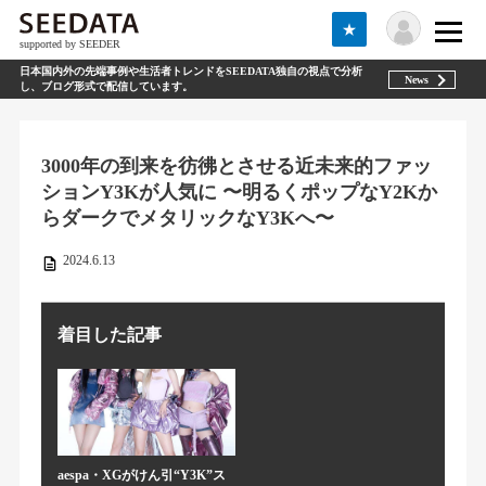
★
supported by SEEDER
日本国内外の先端事例や生活者トレンドをSEEDATA独自の視点で分析
News
し、ブログ形式で配信しています。
3000年の到来を彷彿とさせる近未来的ファッ
ションY3Kが人気に 〜明るくポップなY2Kか
らダークでメタリックなY3Kへ〜
2024.6.13
着目した記事
aespa・XGがけん引“Y3K”ス