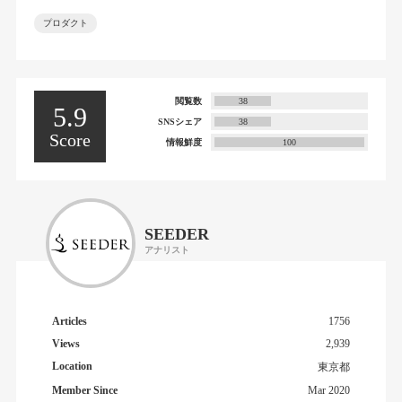
プロダクト
閲覧数
38
5.9
SNSシェア
38
Score
情報鮮度
100
SEEDER
アナリスト
Articles
1756
Views
2,939
Location
東京都
Member Since
Mar 2020