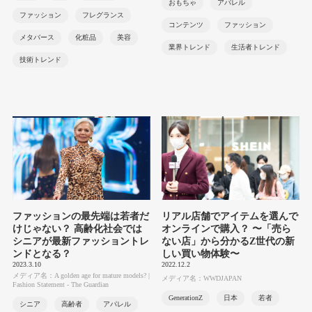
おもちゃ
アパレル
ファッション
フレグランス
コンテンツ
ファッション
メタバース
化粧品
美容
業界トレンド
生活者トレンド
技術トレンド
ファッションの最先端は若者だ
リアル店舗でアイテムを選んで
けじゃない？ 高齢化社会では
オンラインで購入？ 〜「売ら
シニアが最新ファッショントレ
ない店」から分かるZ世代の新
ンドとなる？
しい買い物体験〜
2023.3.10
2022.12.2
メディア名：A golden age for mature models? |
メディア名：WWDJAPAN
Fashion Statement - The Guardian
GenerationZ
日本
若者
シニア
高齢者
アパレル