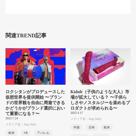
関連TREND記事
ロクシタンがプロデュースした
Kidult（子供のような大人）市
仮想世界を提供開始 〜ブラン
場が拡大している？ 〜子供ら
ドの世界観を自由に周遊できる
しさやノスタルジーを楽めるプ
かどうかがブランド選択におい
ロダクトが求められる〜
2023.4.17
て重要になる？〜
2023.7.24
メディア名：Jing Daily
メディア名：Jing Daily
中国
日本
欧米
欧米
VR
アパレル