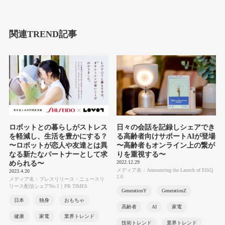
関連TREND記事
ロボットとの暮らしがストレス
日々の会話を記録しシェアでき
を軽減し、生活を豊かにする？
る高齢者向けサポートAIが登場
〜ロボットが恋人や友達とは異
〜高齢者もオンライン上の繋が
なる新たなパートナーとして求
りを重視する〜
2022.12.29
められる〜
メディア名：Announcing the Launch of ElliQ
2023.4.20
2.0
メディア名：プレスリリース・ニュースリ
リース配信シェアNo.1｜PR TIMES
GenerationY
GenerationZ
日本
独身
おもちゃ
高齢者
AI
家電
健康
家電
業界トレンド
技術トレンド
業界トレンド