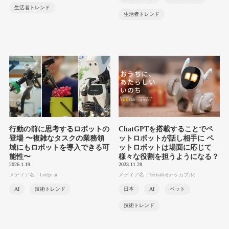
生活者トレンド
生活者トレンド
行動の前に思考するロボットの
ChatGPTを搭載することでペ
登場 〜複雑なタスクの業務領
ットロボットが話し相手に ペ
域にもロボットを導入できる可
ットロボットは場面に応じて
能性〜
様々な役割を担うようになる？
2026.1.19
2023.11.28
メディア名：Ledge.ai
メディア名：Techable(テッカブル)
AI
技術トレンド
日本
AI
ペット
技術トレンド