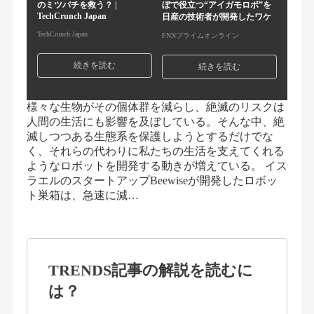
のミツバチを救う？ |
ぼで役立つ“アイガモロボ”を
TechCrunch Japan
日産の技術者が開発したワケ
TechCrunch Japan
FNNプライムオンライン
続きを読む
続きを読む
様々な生物がその個体群を減らし、絶滅のリスクは
人間の生活にも影響を及ぼしている。そんな中、絶
滅しつつある生態系を保護しようとするだけでな
く、それらの代わりに私たちの生活を支えてくれる
ようなロボットを開発する動きが増えている。 イス
ラエルのスタートアップBeewiseが開発したロボッ
ト巣箱は、急速に減…
TRENDS記事の解説を読むに
は？