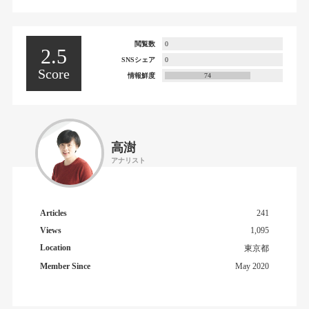
閲覧数
0
2.5
SNSシェア
0
Score
情報鮮度
74
高澍
アナリスト
Articles
241
Views
1,095
Location
東京都
Member Since
May 2020