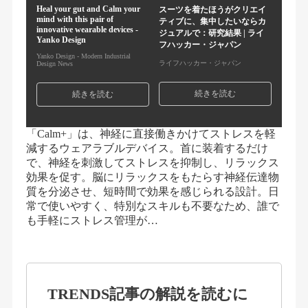
Heal your gut and Calm your
スーツを着たほうがクリエイ
mind with this pair of
ティブに、集中したいならカ
innovative wearable devices -
ジュアルで：研究結果 | ライ
Yanko Design
フハッカー・ジャパン
Yanko Design - Modern Industrial
ライフハッカー・ジャパン
Design News
続きを読む
続きを読む
「Calm+」は、神経に直接働きかけてストレスを軽
減するウェアラブルデバイス。首に装着するだけ
で、神経を刺激してストレスを抑制し、リラックス
効果を促す。脳にリラックスをもたらす神経伝達物
質を分泌させ、短時間で効果を感じられる設計。日
常で使いやすく、特別なスキルも不要なため、誰で
も手軽にストレス管理が…
TRENDS記事の解説を読むに