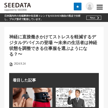
★
supported by SEEDER
日本国内外の先端事例や生活者トレンドをSEEDATA独自の視点で分析
News
し、ブログ形式で配信しています。
神経に直接働きかけてストレスを軽減するデ
ジタルデバイスの登場 〜未来の生活者は神経
状態を調整できる仕事服を選ぶようにな
る？〜
2024.9.24
着目した記事