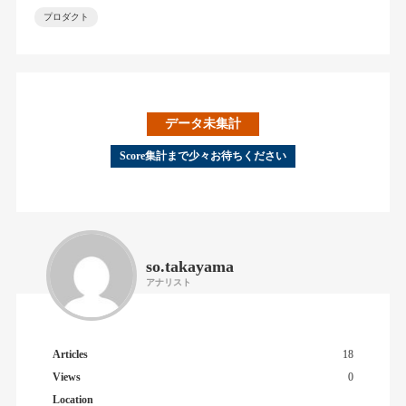
プロダクト
データ未集計
Score集計まで少々お待ちください
so.takayama
アナリスト
Articles
18
Views
0
Location