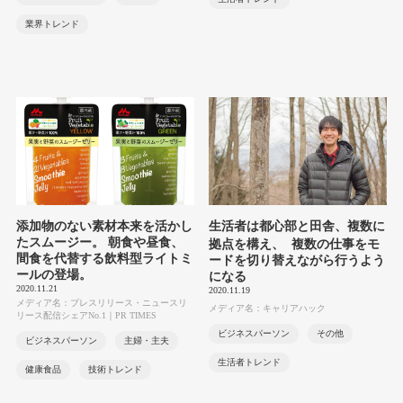
業界トレンド
添加物のない素材本来を活かし
生活者は都心部と田舎、複数に
たスムージー。 朝食や昼食、
拠点を構え、 複数の仕事をモ
間食を代替する飲料型ライトミ
ードを切り替えながら行うよう
ールの登場。
になる
2020.11.21
2020.11.19
メディア名：プレスリリース・ニュースリ
メディア名：キャリアハック
リース配信シェアNo.1｜PR TIMES
ビジネスパーソン
その他
ビジネスパーソン
主婦・主夫
生活者トレンド
健康食品
技術トレンド