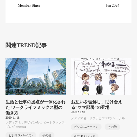
Member Since
Jun 2024
関連TREND記事
生活と仕事の拠点が一体化され
お互いを理解し、助け合え
た ワークライフミックス型の
る”ママ部署”の登場
2020.11.10
働き方
2020.11.18
メディア名：リクナビNEXTジャーナル
メディア名：デザイン会社 ビートラックス:
ブログ freshtrax
ビジネスパーソン
その他
ビジネスパーソン
その他
生活者トレンド