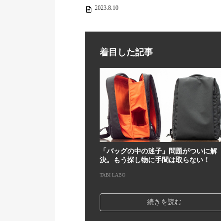
2023.8.10
着目した記事
「バッグの中の迷子」問題がついに解
決。もう探し物に手間は取らない！
TABI LABO
続きを読む