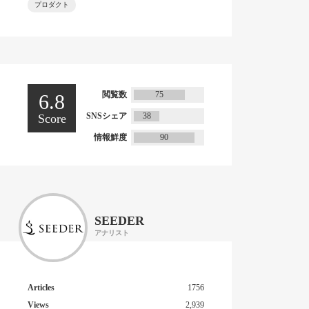
プロダクト
閲覧数
75
6.8
SNSシェア
38
Score
情報鮮度
90
SEEDER
アナリスト
Articles
1756
Views
2,939