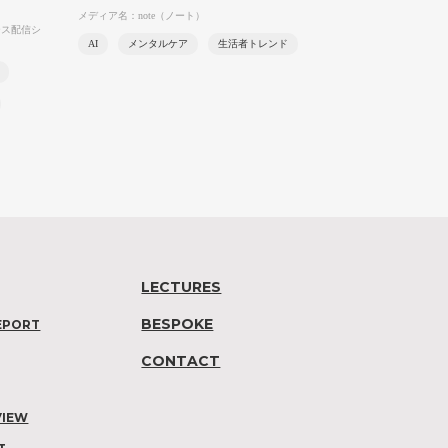
メディア名：note（ノート）
ース配信シ
AI
メンタルケア
生活者トレンド
LECTURES
BESPOKE
EPORT
CONTACT
VIEW