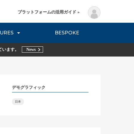
プラットフォームの活用ガイド »
URES
BESPOKE
lanning Method
DNVB REPORT
TRIBE REPORTS
ています。
News
デモグラフィック
日本