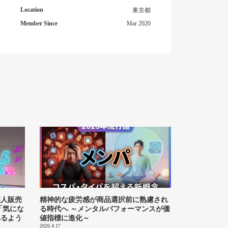
Location
東京都
Member Since
Mar 2020
無人販売
精神的な疲労感が商品選択前に熟慮され
「気にな
る時代へ ～メンタルパフォーマンスが価
れるよう
値指標に進化～
2026.4.17