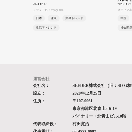
2024.12.17
2023.11.23
メディア名：repoge fem
メディア名：
日本
健康
業界トレンド
中国
生活者トレンド
社会問
運営会社
会社名：
SEEDER株式会社（旧：SD G
設立：
2020年12月25日
住所：
〒107-0061
東京都港区北青山3-6-19
バイナリー・北青山ビル10階
代表取締役：
村田寛治
代表電話：
03-4572-0697