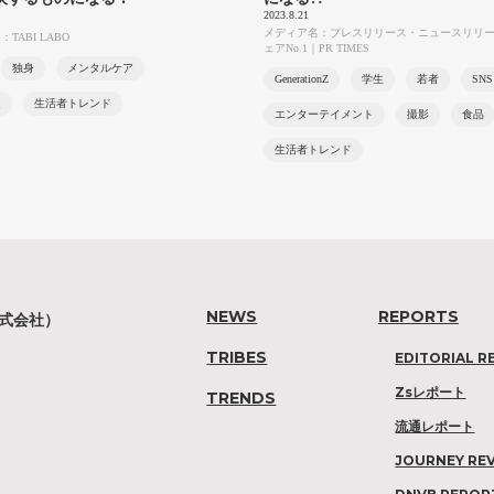
2023.8.21
メディア名：プレスリリース・ニュースリリ
TABI LABO
ェアNo.1｜PR TIMES
独身
メンタルケア
GenerationZ
学生
若者
SNS
題
生活者トレンド
エンターテイメント
撮影
食品
生活者トレンド
NEWS
REPORTS
株式会社）
TRIBES
EDITORIAL R
Zsレポート
TRENDS
流通レポート
JOURNEY RE