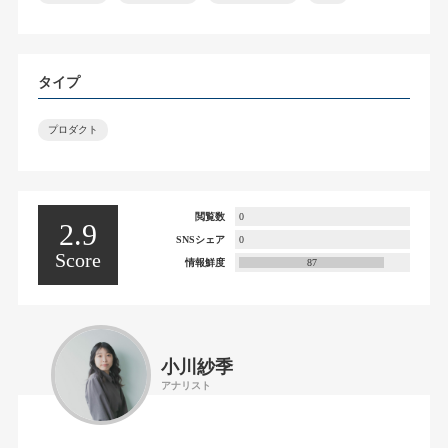
タイプ
プロダクト
閲覧数
0
2.9
SNSシェア
0
Score
情報鮮度
87
小川紗季
アナリスト