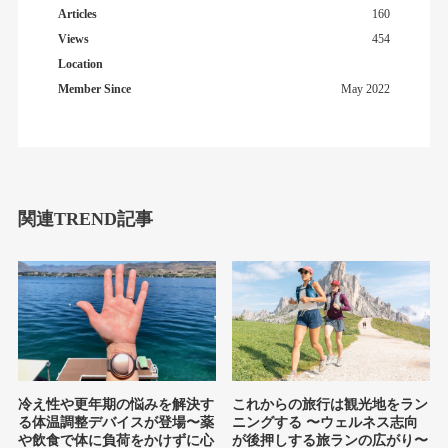
Articles
160
Views
454
Location
Member Since
May 2022
関連TREND記事
冷え性や更年期の悩みを解決す
これからの旅行は観光地をラン
る体温調整デバイスが登場〜薬
ニングする 〜ウェルネス志向
や飲食で体に負荷をかけずに心
が後押しする旅ランの広がり〜