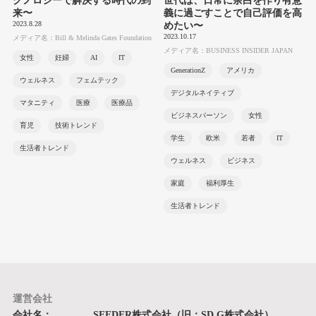
クノロジーで解決する時代の到
世代は、日常に余白を作り有意
来〜
義に過ごすことで自己評価を高
2023.8.28
めたい〜
2023.10.17
メディア名：Bill & Melinda Gates Foundation
メディア名：BUSINESS INSIDER JAPAN
女性
妊婦
AI
IT
GenerationZ
アメリカ
ウェルネス
フェムテック
デジタルネイティブ
マタニティ
医療
医療品
ビジネスパーソン
女性
育児
技術トレンド
学生
欧米
若者
IT
生活者トレンド
ウェルネス
ビジネス
家庭
福利厚生
生活者トレンド
運営会社
会社名：
SEEDER株式会社（旧：SD G株式会社）