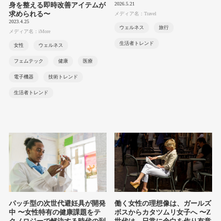
2026.5.21
身を整える即時改善アイテムが
求められる〜
メディア名：Travel
2023.4.25
ウェルネス
旅行
メディア名：iMore
生活者トレンド
女性
ウェルネス
フェムテック
健康
医療
電子機器
技術トレンド
生活者トレンド
パッチ型の次世代避妊具が開発
働く女性の理想像は、ガールズ
中 〜女性特有の健康課題をテ
ボスからカタツムリ女子へ 〜Z