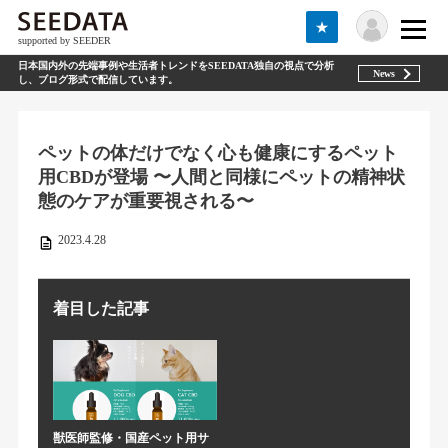
★
supported by SEEDER
日本国内外の先端事例や生活者トレンドをSEEDATA独自の視点で分析
News
し、ブログ形式で配信しています。
ペットの体だけでなく心も健康にするペット
用CBDが登場 〜人間と同様にペットの精神状
態のケアが重要視される〜
2023.4.28
着目した記事
獣医師監修・国産ペット用サ