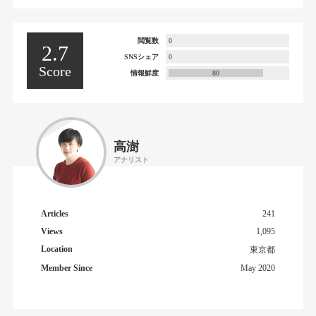
閲覧数
0
2.7
SNSシェア
0
Score
情報鮮度
80
高澍
アナリスト
Articles
241
Views
1,095
Location
東京都
Member Since
May 2020