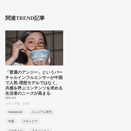
関連TREND記事
「普通のアンジー」というバー
チャルインフルエンサーが中国
で人気-理想モデルではなく、
共感を呼ぶコンテンツを求める
生活者のニーズが高まる-
2021.9.9
メディア名：CNN
GenerationZ
ミレニアム世代
中国
スキンケア
バーチャル
ファッション