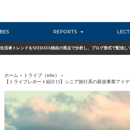
BES
REPORTS
LECT
介
流通レポート
JOURNEY REVIEW
P
生活者トレンドをSEEDATA独自の視点で分析し、ブログ形式で配信し
ホーム
トライブ（tribe）
【トライブレポート紹介15】シニア旅行系の新規事業アイ