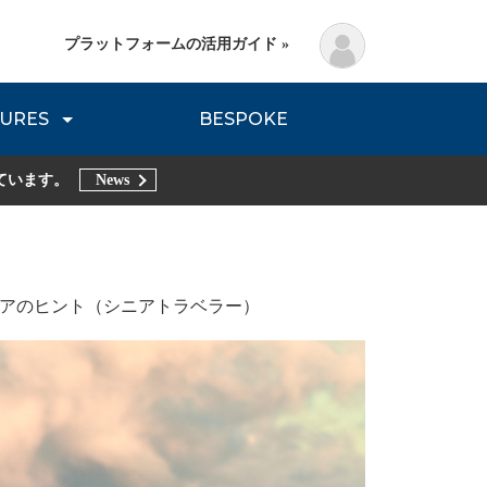
プラットフォームの活用ガイド »
URES
BESPOKE
lanning Method
DNVB REPORT
TRIBE REPORTS
ています。
News
デアのヒント（シニアトラベラー）