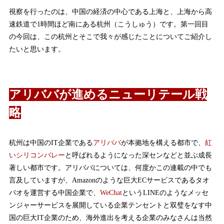
視察を行ったのは、中国の経済の中心である上海と、上海から高
速鉄道で1時間ほど南にある杭州（こうしゅう）です。第一回目
の今回は、この杭州とそこで我々が感じたことについてご紹介し
たいと思います。
アリババが進めるニューリテール戦
略
杭州は中国のIT企業である
アリババ
が本拠地を構える都市で、
紅
いシリコンバレー
と呼ばれるようになった深センなどと並ぶ成長
著しい都市です。アリババについては、何度かこの連載の中でも
言及していますが、Amazonのような巨大ECサービスであるタオ
バオを運営する中国企業で、
WeChat
というLINEのようなメッセ
ンジャーサービスを展開している企業テンセントと双璧をなす中
国の巨大IT企業のため、海外進出を考える企業のみなさんは当然