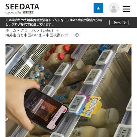
★
supported by SEEDER
日本国内外の先端事例や生活者トレンドをSEEDATA独自の視点で分析
News
し、ブログ形式で配信しています。
ホーム
グローバル（global）
海外進出と中国のいま～中国視察レポート①