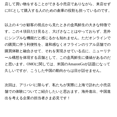
店して買い物をすることができる小売店でありながら、来店せず
にECとして購入する人のための倉庫の役割も担っているのです。
以上の４つが顧客の視点から見たときの盒馬鮮生の大きな特徴で
す。この４項目だけ見ると、大げさなことはやっておらず、意外
にシンプルな機能だと感じるかも知れません。ただオンラインで
の購買に伴う利便性を、違和感なくオフラインのリアル店舗での
購買体験と融合させて、それを実現させている点に、ニューリテ
ール構想を体現する店舗として、この盒馬鮮生に価値があるのだ
と思います。OMOに関しては、米国のAmazonGoが話題になって
久しいですが、こうした中国の動向からは目が話せません。
次回は、アリババに限らず、私たちが実際に上海で訪れた小売店
舗での体験についてご紹介したいと思おます。海外進出、中国進
出を考える企業の担当者さま必見です！