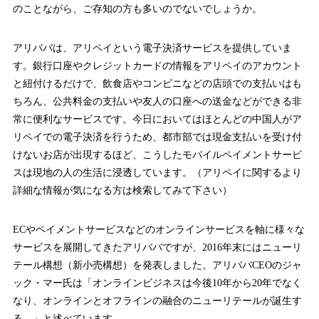
のことながら、ご存知の方も多いのでないでしょうか。
アリババは、アリペイという電子決済サービスを提供していま
す。銀行口座やクレジットカードの情報をアリペイのアカウント
と紐付けるだけで、飲食店やコンビニなどの店頭での支払いはも
ちろん、公共料金の支払いや友人の口座への送金などができる非
常に便利なサービスです。今日においてはほとんどの中国人がア
リペイでの電子決済を行うため、都市部では現金支払いを受け付
けないお店が出現するほど、こうしたモバイルペイメントサービ
スは現地の人の生活に浸透しています。（アリペイに関するより
詳細な情報が気になる方は検索してみて下さい）
ECやペイメントサービスなどのオンラインサービスを軸に様々な
サービスを展開してきたアリババですが、2016年末にはニューリ
テール構想（新小売構想）を発表しました。アリババCEOのジャ
ック・マー氏は「オンラインビジネスは今後10年から20年でなく
なり、オンラインとオフラインの融合のニューリテールが誕生す
る。」と述べています。